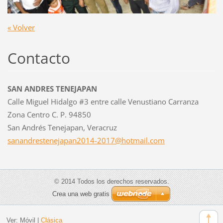
« Volver
Contacto
SAN ANDRES TENEJAPAN
Calle Miguel Hidalgo #3 entre calle Venustiano Carranza
Zona Centro C. P. 94850
San Andrés Tenejapan, Veracruz
sanandre
stenejap
an2014-2
017@hotm
ail.com
© 2014 Todos los derechos reservados.
Crea una web gratis
Ver:
Móvil
|
Clásica