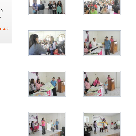
50
,
014-2