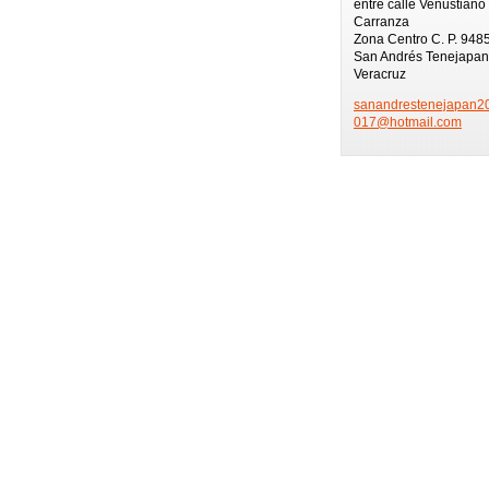
entre calle Venustiano
Carranza
Zona Centro C. P. 948
San Andrés Tenejapan
Veracruz
sanandre
stenejap
an2
017@hotm
ail.com