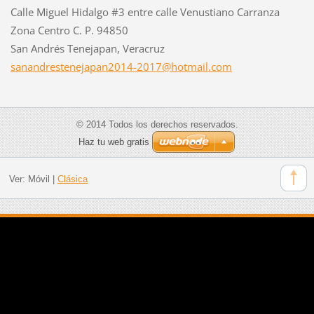
Calle Miguel Hidalgo #3 entre calle Venustiano Carranza
Zona Centro C. P. 94850
San Andrés Tenejapan, Veracruz
sanandre
stenejap
an2014-2
017@hotm
ail.com
© 2014 Todos los derechos reservados.
Haz tu web gratis
Ver:
Móvil
|
Clásica