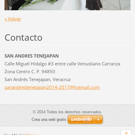
« Volver
Contacto
SAN ANDRES TENEJAPAN
Calle Miguel Hidalgo #3 entre calle Venustiano Carranza
Zona Centro C. P. 94850
San Andrés Tenejapan, Veracruz
sanandre
stenejap
an2014-2
017@hotm
ail.com
© 2014 Todos los derechos reservados.
Crea una web gratis