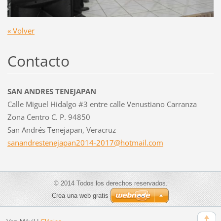
« Volver
Contacto
SAN ANDRES TENEJAPAN
Calle Miguel Hidalgo #3 entre calle Venustiano Carranza
Zona Centro C. P. 94850
San Andrés Tenejapan, Veracruz
sanandre
stenejap
an2014-2
017@hotm
ail.com
© 2014 Todos los derechos reservados.
Crea una web gratis